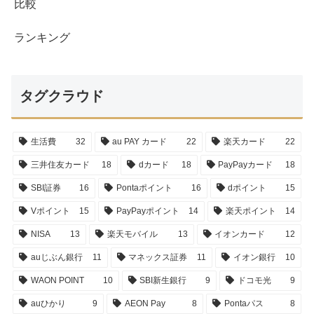
比較
ランキング
タグクラウド
生活費
32
au PAY カード
22
楽天カード
22
三井住友カード
18
dカード
18
PayPayカード
18
SBI証券
16
Pontaポイント
16
dポイント
15
Vポイント
15
PayPayポイント
14
楽天ポイント
14
NISA
13
楽天モバイル
13
イオンカード
12
auじぶん銀行
11
マネックス証券
11
イオン銀行
10
WAON POINT
10
SBI新生銀行
9
ドコモ光
9
auひかり
9
AEON Pay
8
Pontaパス
8