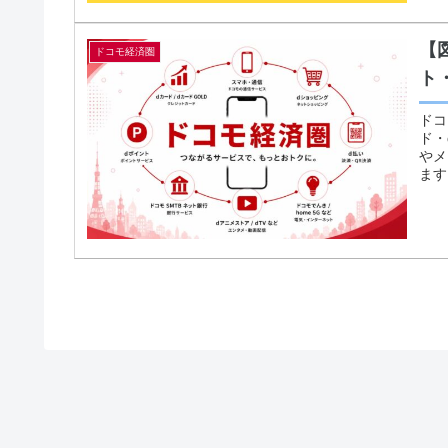
【
ドコモ経済圏
ト
ドコ
ド・
やメ
ます