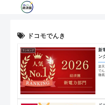
ドコモでんき
新
ランキング
ン
楽天
でん
徹底