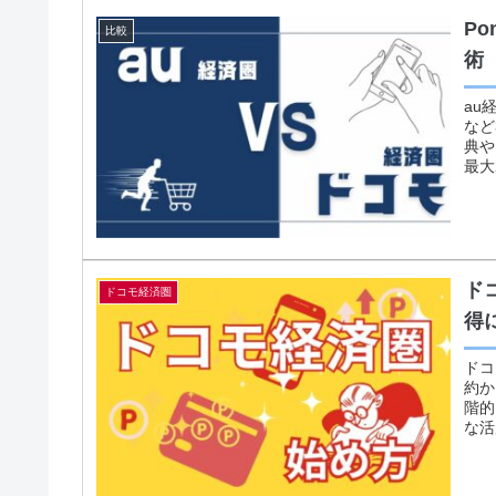
P
比較
術【
au
など
典や
最大
った
ド
ドコモ経済圏
得
ドコ
約か
階的
な活
から
が分