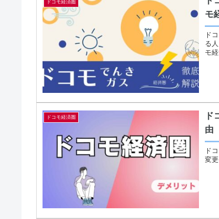
ド
ドコモ経済圏
モ
ドコ
る人
モ経
ド
ドコモ経済圏
由
ドコ
変更