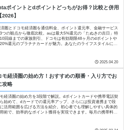
ontaポイントとdポイントどっちがお得？比較と併用
2026】
経済圏とドコモ経済圏を通信料金、ポイント還元率、金融サービス
3つの観点から徹底比較。auは最大5%還元の「たぬきの吉日」特
10回線までの家族割引、ドコモは有効期限48ヶ月のdポイントや
20%還元のプラチナカードが魅力。あなたのライフスタイルに合
経済圏の選び方を解説。
2025.04.20
コモ経済圏の始め方！おすすめの順番・入り方でお
に攻略
モ経済圏の始め方を3段階で解説。dポイントカードや携帯電話契
ら始めて、dカードでの還元率アップ、さらには投資連携まで段
に活用範囲を広げる方法を紹介。初心者でも理解しやすい具体的
用術で、効率的なポイント獲得を実現できます。毎月の携帯料金
ポイントを貯め、投資にも活用できるドコモ経済圏の賢い使い方
かります。