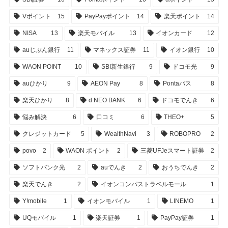
Vポイント
15
PayPayポイント
14
楽天ポイント
14
NISA
13
楽天モバイル
13
イオンカード
12
auじぶん銀行
11
マネックス証券
11
イオン銀行
10
WAON POINT
10
SBI新生銀行
9
ドコモ光
9
auひかり
9
AEON Pay
8
Pontaパス
8
楽天ひかり
8
d NEO BANK
6
ドコモでんき
6
悩み解決
6
口コミ
6
THEO+
5
クレジットカード
5
WealthNavi
3
ROBOPRO
2
povo
2
WAON ポイント
2
三菱UFJeスマート証券
2
ソフトバンク光
2
auでんき
2
おうちでんき
2
楽天でんき
2
イオンコンパストラベルモール
1
Y!mobile
1
イオンモバイル
1
LINEMO
1
UQモバイル
1
楽天証券
1
PayPay証券
1