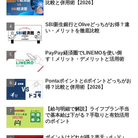
比較と併用術【2026】
SBI新生銀行とOliveどっちがお得？違
い・メリットを徹底比較
PayPay経済圏でLINEMOを使い倒
す！メリット・デメリットと活用術
Pontaポイントとdポイントどっちがお
得？比較と併用術【2026】
【給与明細で解説】ライフプラン手当
で基本給は下がる？手取りと有効活用
のポイント
ポイントはどれが得？楽天・d・V・