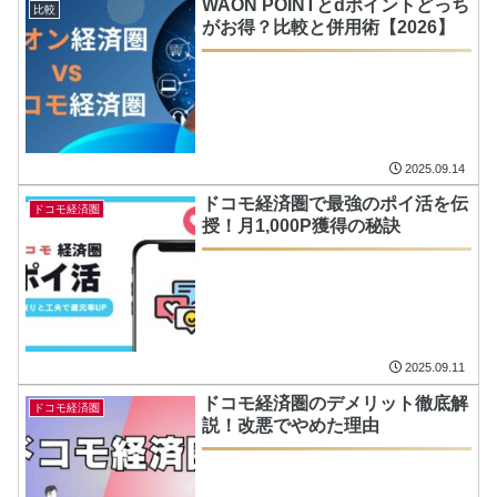
WAON POINTとdポイントどっち
比較
がお得？比較と併用術【2026】
2025.09.14
ドコモ経済圏で最強のポイ活を伝
ドコモ経済圏
授！月1,000P獲得の秘訣
2025.09.11
ドコモ経済圏のデメリット徹底解
ドコモ経済圏
説！改悪でやめた理由