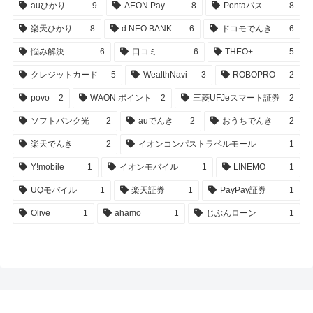
auひかり
9
AEON Pay
8
Pontaパス
8
楽天ひかり
8
d NEO BANK
6
ドコモでんき
6
悩み解決
6
口コミ
6
THEO+
5
クレジットカード
5
WealthNavi
3
ROBOPRO
2
povo
2
WAON ポイント
2
三菱UFJeスマート証券
2
ソフトバンク光
2
auでんき
2
おうちでんき
2
楽天でんき
2
イオンコンパストラベルモール
1
Y!mobile
1
イオンモバイル
1
LINEMO
1
UQモバイル
1
楽天証券
1
PayPay証券
1
Olive
1
ahamo
1
じぶんローン
1