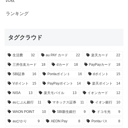
ランキング
タグクラウド
生活費
32
au PAY カード
22
楽天カード
22
三井住友カード
18
dカード
18
PayPayカード
18
SBI証券
16
Pontaポイント
16
dポイント
15
Vポイント
15
PayPayポイント
14
楽天ポイント
14
NISA
13
楽天モバイル
13
イオンカード
12
auじぶん銀行
11
マネックス証券
11
イオン銀行
10
WAON POINT
10
SBI新生銀行
9
ドコモ光
9
auひかり
9
AEON Pay
8
Pontaパス
8