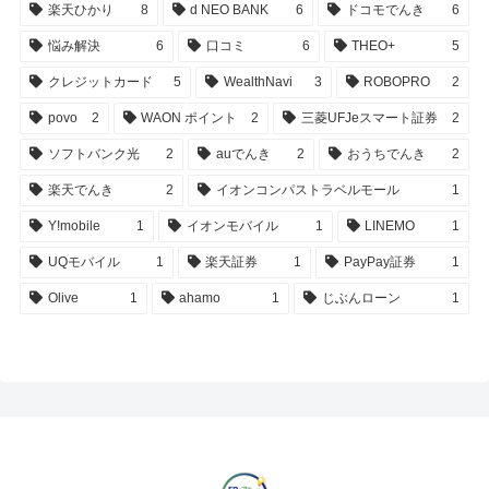
楽天ひかり
8
d NEO BANK
6
ドコモでんき
6
悩み解決
6
口コミ
6
THEO+
5
クレジットカード
5
WealthNavi
3
ROBOPRO
2
povo
2
WAON ポイント
2
三菱UFJeスマート証券
2
ソフトバンク光
2
auでんき
2
おうちでんき
2
楽天でんき
2
イオンコンパストラベルモール
1
Y!mobile
1
イオンモバイル
1
LINEMO
1
UQモバイル
1
楽天証券
1
PayPay証券
1
Olive
1
ahamo
1
じぶんローン
1