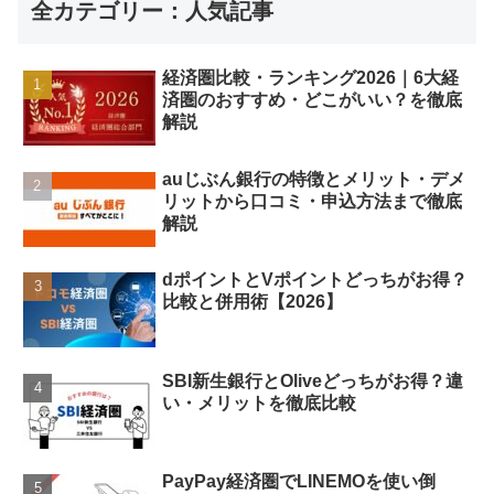
全カテゴリー：人気記事
経済圏比較・ランキング2026｜6大経
済圏のおすすめ・どこがいい？を徹底
解説
auじぶん銀行の特徴とメリット・デメ
リットから口コミ・申込方法まで徹底
解説
dポイントとVポイントどっちがお得？
比較と併用術【2026】
SBI新生銀行とOliveどっちがお得？違
い・メリットを徹底比較
PayPay経済圏でLINEMOを使い倒