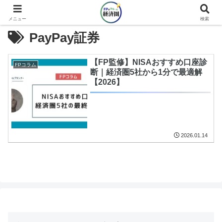
メニュー
検索
PayPay証券
【FP監修】NISAおすすめ口座診
FPコラム
断｜経済圏5社から1分で最適解
【2026】
2026.01.14