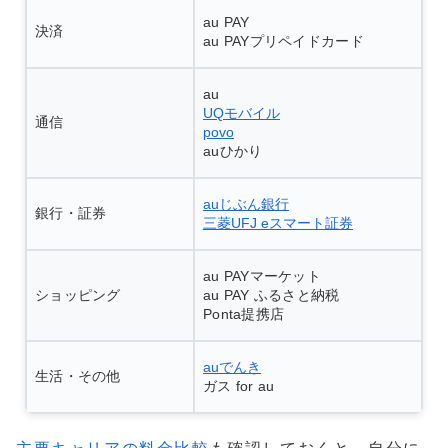
au PAY
決済
au PAYプリペイドカード
au
UQモバイル
通信
povo
auひかり
auじぶん銀行
銀行・証券
三菱UFJ eスマート証券
au PAYマーケット
ショッピング
au PAY ふるさと納税
Ponta提携店
auでんき
生活・その他
ガス for au