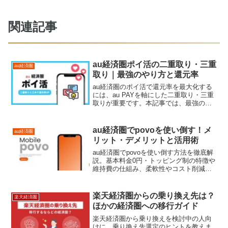
関連記事
au経済圏ポイ活の二重取り・三重
au経済圏
取り｜最強のやり方と還元率
au経済圏のポイ活で還元率を最大化する
には、au PAYを軸にした二重取り・三重
取りが重要です。本記事では、最強の攻
略法として具体的なやり方と還元率の仕
組み、効率よくポイントを増やす組み合
わせを解説します。
au経済圏でpovoを使い倒す！メ
au経済圏
リット・デメリットと活用術
au経済圏でpovoを使い倒す方法を徹底解
説。基本料金0円・トッピング制の特徴や
維持費の仕組み、柔軟性やコスト削減の
メリット、セット割や特典がないなど注
意すべきデメリットも網羅。さらにPonta
ポイントやauじぶん銀行など連携可能な
楽天経済圏からの乗り換え先は？
楽天経済圏
サービスも紹介し、日常生活で賢く活用
ほかの経済圏への移行ガイド
するための実践的ガイドを詳しくまとめ
た。
楽天経済圏から乗り換えを検討中の人向
けに、乗り換え先選定のヒントを教えま