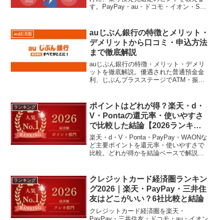
す。PayPay・au・ドコモ・イオン・SBI
など主要経済圏を比較し、移行の手順や
注意点をわかりやすく解説。新たなお得
生活の選び方や、ハイブリッド活用のコ
auじぶん銀行の特徴とメリット・
au経済圏
ツも紹介。ポイント制度・特典の違いを
デメリットから口コミ・申込方法
チェックして、ベストな経済圏選びをサ
まで徹底解説
ポートします。
auじぶん銀行の特徴・メリット・デメリ
ットを徹底解説。優遇された普通預金金
利、じぶんプラスステージでATM・振込
手数料無料最大月15回、auユーザー優
遇。申込方法から比較までスマホ完結の
ネット銀行をチェック
ポイントはどれが得？楽天・d・
ランキング
V・Pontaの還元率・使いやすさ
で比較した結論【2026ランキン
グ】
楽天・d・V・Ponta・PayPay・WAONな
ど主要ポイントを還元率・使いやすさで
比較。どれが得かを結論ベースで解説
し、目的別の最適な選び方や使い分けも
わかります。【2026年最新版】
クレジットカード経済圏ランキン
ランキング
グ2026｜楽天・PayPay・三井住
友はどこがいい？6社比較と結論
クレジットカード経済圏を楽天・
PayPay・三井住友・ドコモ・au・イオン