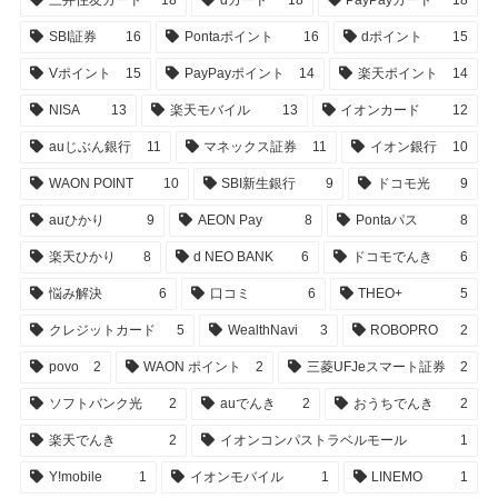
三井住友カード
18
dカード
18
PayPayカード
18
SBI証券
16
Pontaポイント
16
dポイント
15
Vポイント
15
PayPayポイント
14
楽天ポイント
14
NISA
13
楽天モバイル
13
イオンカード
12
auじぶん銀行
11
マネックス証券
11
イオン銀行
10
WAON POINT
10
SBI新生銀行
9
ドコモ光
9
auひかり
9
AEON Pay
8
Pontaパス
8
楽天ひかり
8
d NEO BANK
6
ドコモでんき
6
悩み解決
6
口コミ
6
THEO+
5
クレジットカード
5
WealthNavi
3
ROBOPRO
2
povo
2
WAON ポイント
2
三菱UFJeスマート証券
2
ソフトバンク光
2
auでんき
2
おうちでんき
2
楽天でんき
2
イオンコンパストラベルモール
1
Y!mobile
1
イオンモバイル
1
LINEMO
1