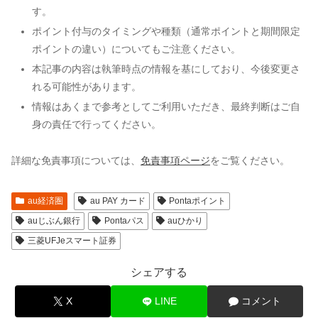
す。
ポイント付与のタイミングや種類（通常ポイントと期間限定
ポイントの違い）についてもご注意ください。
本記事の内容は執筆時点の情報を基にしており、今後変更さ
れる可能性があります。
情報はあくまで参考としてご利用いただき、最終判断はご自
身の責任で行ってください。
詳細な免責事項については、
免責事項ページ
をご覧ください。
au経済圏
au PAY カード
Pontaポイント
auじぶん銀行
Pontaパス
auひかり
三菱UFJeスマート証券
シェアする
X
LINE
コメント