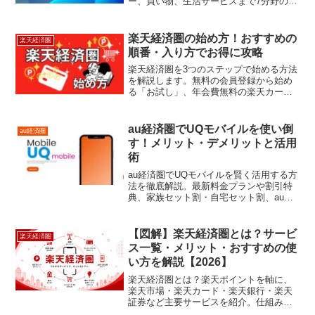
ー、買い物、生活サービスまで7分野の違
いを詳しく解説し、最適な経済圏の選び
方や賢い併用方法も提案する完全ガイド
である。
楽天経済圏の始め方！おすすめの
楽天経済圏
順番・入り方でお得に攻略
楽天経済圏を3つのステップで始める方法
を解説します。無料の会員登録から始め
る「お試し」、年会費無料の楽天カード
と楽天銀行で効率化する「普段使い」、
最大18倍のポイント還元を実現する「使
い倒す」段階まで。ネットショッピング
au経済圏でUQモバイルを使い倒
au経済圏
から資産運用まで幅広いサービスを連携
す！メリット・デメリットと活用
させ、効率的な家計管理と資産形成を実
術
現しましょう。
au経済圏でUQモバイルを賢く活用する方
法を徹底解説。最新料金プランや割引特
典、家族セット割・自宅セット割、au
PAYカードやPontaポイント還元の仕組
み、通信費の節約術まで網羅。さらにメ
リット・デメリットや注意点も解説し、
【図解】楽天経済圏とは？サービ
楽天経済圏
日常生活と家計改善に直結する実践的な
ス一覧・メリット・おすすめの使
活用術をわかりやすくまとめた総合ガイ
い方を解説【2026】
ド。
楽天経済圏とは？楽天ポイントを軸に、
楽天市場・楽天カード・楽天銀行・楽天
証券など主要サービスを紹介。仕組みや
メリット・デメリット、向いている人、