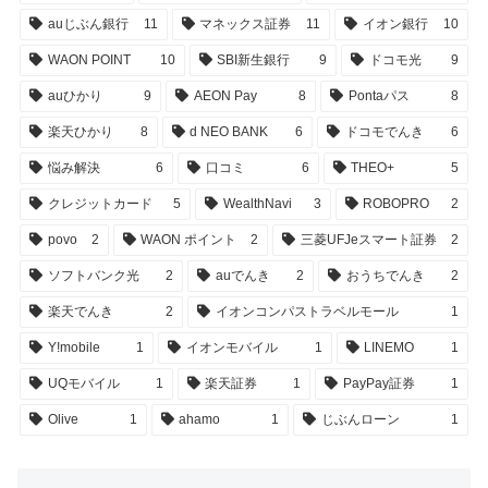
auじぶん銀行
11
マネックス証券
11
イオン銀行
10
WAON POINT
10
SBI新生銀行
9
ドコモ光
9
auひかり
9
AEON Pay
8
Pontaパス
8
楽天ひかり
8
d NEO BANK
6
ドコモでんき
6
悩み解決
6
口コミ
6
THEO+
5
クレジットカード
5
WealthNavi
3
ROBOPRO
2
povo
2
WAON ポイント
2
三菱UFJeスマート証券
2
ソフトバンク光
2
auでんき
2
おうちでんき
2
楽天でんき
2
イオンコンパストラベルモール
1
Y!mobile
1
イオンモバイル
1
LINEMO
1
UQモバイル
1
楽天証券
1
PayPay証券
1
Olive
1
ahamo
1
じぶんローン
1