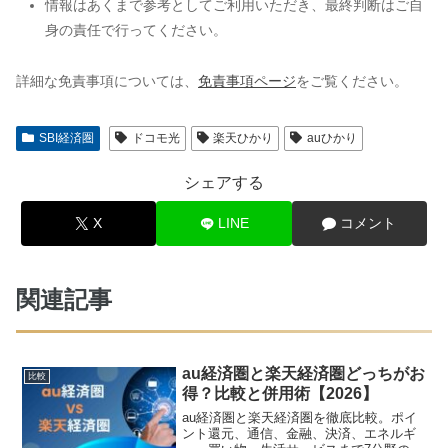
情報はあくまで参考としてご利用いただき、最終判断はご自
身の責任で行ってください。
詳細な免責事項については、
免責事項ページ
をご覧ください。
SBI経済圏
ドコモ光
楽天ひかり
auひかり
シェアする
X
LINE
コメント
関連記事
au経済圏と楽天経済圏どっちがお
比較
得？比較と併用術【2026】
au経済圏と楽天経済圏を徹底比較。ポイ
ント還元、通信、金融、決済、エネルギ