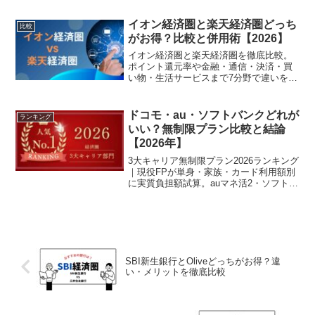
おすすめの使い方までFPがわかりやすく
解説します。
イオン経済圏と楽天経済圏どっち
比較
がお得？比較と併用術【2026】
イオン経済圏と楽天経済圏を徹底比較。
ポイント還元率や金融・通信・決済・買
い物・生活サービスまで7分野で違いを詳
しく解説し、最適な経済圏の選び方や賢
い併用方法も提案する完全ガイド。
ドコモ・au・ソフトバンクどれが
ランキング
いい？無制限プラン比較と結論
【2026年】
3大キャリア無制限プラン2026ランキング
｜現役FPが単身・家族・カード利用額別
に実質負担額試算。auマネ活2・ソフトバ
ンクペイトク・ドコモポイ活MAXを割引
難易度・通信速度で比較。最安プラン
は？
SBI新生銀行とOliveどっちがお得？違
い・メリットを徹底比較