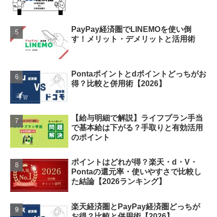
PayPay経済圏でLINEMOを使い倒
す！メリット・デメリットと活用術
Pontaポイントとdポイントどっちがお
得？比較と併用術【2026】
【給与明細で解説】ライフプラン手当
で基本給は下がる？手取りと有効活用
のポイント
ポイントはどれが得？楽天・d・V・
Pontaの還元率・使いやすさで比較し
た結論【2026ランキング】
楽天経済圏とPayPay経済圏どっちが
お得？比較と併用術【2026】