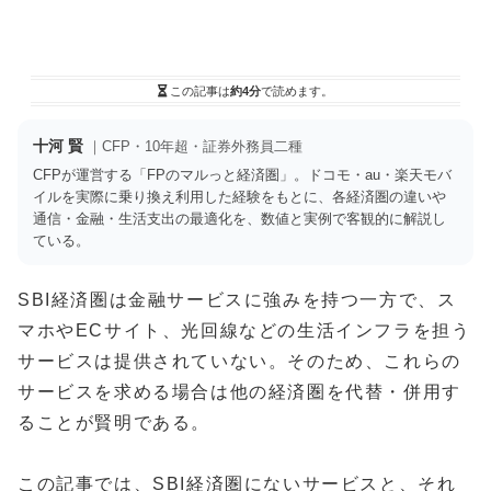
この記事は
約4分
で読めます。
十河 賢
｜CFP・10年超・証券外務員二種
CFPが運営する「FPのマルっと経済圏」。ドコモ・au・楽天モバ
イルを実際に乗り換え利用した経験をもとに、各経済圏の違いや
通信・金融・生活支出の最適化を、数値と実例で客観的に解説し
ている。
SBI経済圏は金融サービスに強みを持つ一方で、ス
マホやECサイト、光回線などの生活インフラを担う
サービスは提供されていない。そのため、これらの
サービスを求める場合は他の経済圏を代替・併用す
ることが賢明である。
この記事では、SBI経済圏にないサービスと、それ